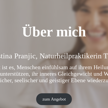
Über mich
stina Pranjic, Naturheilpraktikerin 
 ist es, Menschen einfühlsam auf ihrem Heilu
 unterstützen, ihr inneres Gleichgewicht und 
icher, seelischer und geistiger Ebene wiederz
zum Angebot